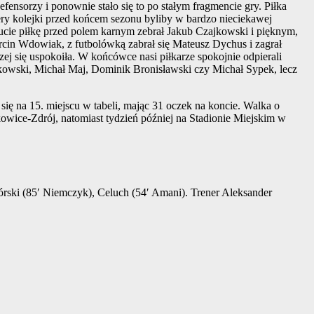
efensorzy i ponownie stało się to po stałym fragmencie gry. Piłka
ztery kolejki przed końcem sezonu byliby w bardzo nieciekawej
nucie piłkę przed polem karnym zebrał Jakub Czajkowski i pięknym,
rcin Wdowiak, z futbolówką zabrał się Mateusz Dychus i zagrał
ej się uspokoiła. W końcówce nasi piłkarze spokojnie odpierali
jkowski, Michał Maj, Dominik Bronisławski czy Michał Sypek, lecz
się na 15. miejscu w tabeli, mając 31 oczek na koncie. Walka o
kowice-Zdrój, natomiast tydzień później na Stadionie Miejskim w
órski (85′ Niemczyk), Celuch (54′ Amani). Trener Aleksander