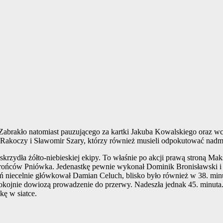
. Zabrakło natomiast pauzującego za kartki Jakuba Kowalskiego oraz 
 Rakoczy i Sławomir Szary, którzy również musieli odpokutować nadmi
krzydła żółto-niebieskiej ekipy. To właśnie po akcji prawą stroną Ma
brońców Pniówka. Jedenastkę pewnie wykonał Dominik Bronisławski i b
wań niecelnie główkował Damian Celuch, blisko było również w 38. minu
spokojnie dowiozą prowadzenie do przerwy. Nadeszła jednak 45. min
ę w siatce.