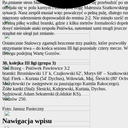
Po zmianie stron Stalowcy jakby nadal nie mogli się przebudzić po str
odbijała się w polu karnym i trafiła pod nogę Mateusza Szatkowskiego
sytuacji. Nasz zespół musiał więc powalczyć o pełną pulę, dlatego 
mierzony uderzeniem doprowadził do remisu 2:2. Nie minęło sześć mi
idealną piłkę wzdłuż bramki, gdzie z kilku metrów formalności dopeł
dosyć nieśmiałe ataki zespołu Pniówka, natomiast sami mogli jeszc
rezultat nie uległ już zmianie.
Ostatecznie Stalowcy zgarnęli bezcenne trzy punkty, które pozwoliły
utrzymanie trwa – do końca sezonu III ligi pozostały cztery mecze. 
Brzegu podejmą Wartę Gorzów.
30. kolejka III ligi (grupa 3)
Stal Brzeg – Pniówek Pawłowice 3:2
bramki: Bronisławski 13′ k, Czajkowski 62′, Morys 68′ – Szatkowski 
Stal: Firek – Kuriata (54′ Dychus), Wdowiak, Maj, Ślesicki (80′ Oc
Mużyłowski (w zastępstwie za pauzującego Kamila Rakoczego).
Żółte kartki (Stal): Ślesicki, Kulejewski, Kuriata, Dychus.
Sędziował: Adam Sekuterski (Łódzkie KS).
Widzów 250.
Foto: Janusz Pasieczny
Nawigacja wpisu