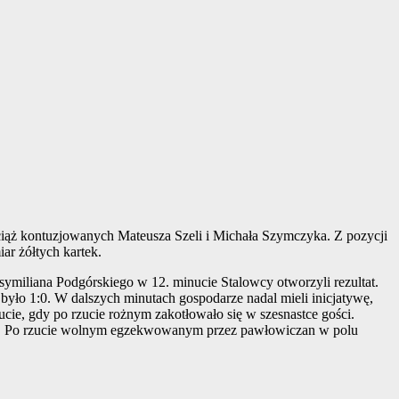
wciąż kontuzjowanych Mateusza Szeli i Michała Szymczyka. Z pozycji
ar żółtych kartek.
ksymiliana Podgórskiego w 12. minucie Stalowcy otworzyli rezultat.
yło 1:0. W dalszych minutach gospodarze nadal mieli inicjatywę,
cie, gdy po rzucie rożnym zakotłowało się w szesnastce gości.
uta. Po rzucie wolnym egzekwowanym przez pawłowiczan w polu