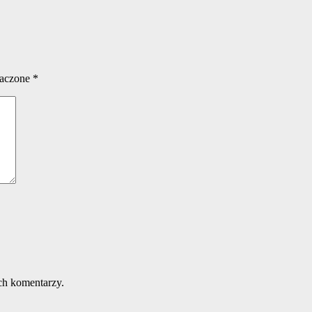
naczone
*
ch komentarzy.