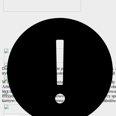
Do składu Stali po długiej przerwie powrócił Bartłomiej Kulejewski
trybun spotkanie obserwowali szkoleniowcy Stali i Pniówka – Kamil
W mecz bardzo dobrze weszli brzeżanie, a szczególnie aktywne były s
Arbiter odgwizdał wówczas rzut karny za zagranie ręką jednego z o
lecz nie potrafili dołożyć drugiego trafienia. Po jednym z dośrodko
Przyjezdni nie atakowali huraganowo i wydawało się, iż Stalowcy 
karnym najwyżej wyskoczył Mateusz Szatkowski i umieścił futbolówk