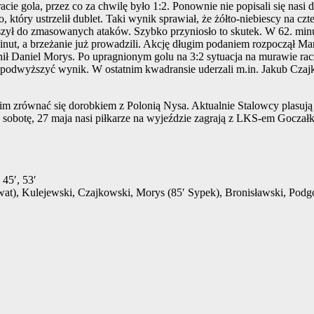
acie gola, przez co za chwilę było 1:2. Ponownie nie popisali się nasi d
, który ustrzelił dublet. Taki wynik sprawiał, że żółto-niebiescy na c
ruszył do zmasowanych ataków. Szybko przyniosło to skutek. W 62. mi
nut, a brzeżanie już prowadzili. Akcję długim podaniem rozpoczął Ma
nił Daniel Morys. Po upragnionym golu na 3:2 sytuacja na murawie racz
ze podwyższyć wynik. W ostatnim kwadransie uderzali m.in. Jakub Cza
 im zrównać się dorobkiem z Polonią Nysa. Aktualnie Stalowcy plasują 
W sobotę, 27 maja nasi piłkarze na wyjeździe zagrają z LKS-em Goczał
45′, 53′
hwat), Kulejewski, Czajkowski, Morys (85′ Sypek), Bronisławski, Podg