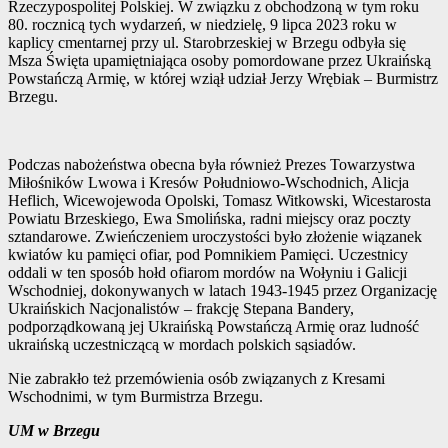
Rzeczypospolitej Polskiej. W związku z obchodzoną w tym roku
80. rocznicą tych wydarzeń, w niedzielę, 9 lipca 2023 roku w
kaplicy cmentarnej przy ul. Starobrzeskiej w Brzegu odbyła się
Msza Święta upamiętniająca osoby pomordowane przez Ukraińską
Powstańczą Armię, w której wziął udział Jerzy Wrębiak – Burmistrz
Brzegu.
Podczas nabożeństwa obecna była również Prezes Towarzystwa
Miłośników Lwowa i Kresów Południowo-Wschodnich, Alicja
Heflich, Wicewojewoda Opolski, Tomasz Witkowski, Wicestarosta
Powiatu Brzeskiego, Ewa Smolińska, radni miejscy oraz poczty
sztandarowe. Zwieńczeniem uroczystości było złożenie wiązanek
kwiatów ku pamięci ofiar, pod Pomnikiem Pamięci. Uczestnicy
oddali w ten sposób hołd ofiarom mordów na Wołyniu i Galicji
Wschodniej, dokonywanych w latach 1943-1945 przez Organizację
Ukraińskich Nacjonalistów – frakcję Stepana Bandery,
podporządkowaną jej Ukraińską Powstańczą Armię oraz ludność
ukraińską uczestniczącą w mordach polskich sąsiadów.
Nie zabrakło też przemówienia osób związanych z Kresami
Wschodnimi, w tym Burmistrza Brzegu.
UM w Brzegu