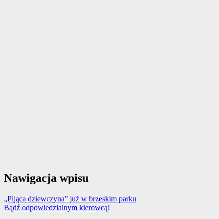
Nawigacja wpisu
„Pijąca dziewczyna” już w brzeskim parku
Bądź odpowiedzialnym kierowcą!