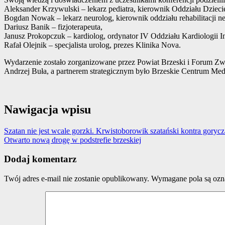
Aleksander Krzywulski – lekarz pediatra, kierownik Oddziału Dzie
Bogdan Nowak – lekarz neurolog, kierownik oddziału rehabilitacji 
Dariusz Banik – fizjoterapeuta,
Janusz Prokopczuk – kardiolog, ordynator IV Oddziału Kardiologii I
Rafał Olejnik – specjalista urolog, prezes Klinika Nova.
Wydarzenie zostało zorganizowane przez Powiat Brzeski i Forum
Andrzej Buła, a partnerem strategicznym było Brzeskie Centrum Me
Nawigacja wpisu
Szatan nie jest wcale gorzki. Krwistoborowik szatański kontra goryc
Otwarto nową drogę w podstrefie brzeskiej
Dodaj komentarz
Twój adres e-mail nie zostanie opublikowany.
Wymagane pola są oz