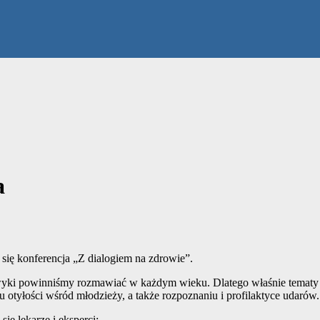
a
się konferencja „Z dialogiem na zdrowie”.
nawyki powinniśmy rozmawiać w każdym wieku. Dlatego właśnie tematy
mu otyłości wśród młodzieży, a także rozpoznaniu i profilaktyce udarów.
ię lekarze i eksperci: