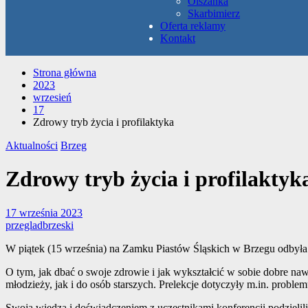
Olszanka
Skarbimierz
Oferta reklamy
Kontakt
Strona główna
2023
wrzesień
17
Zdrowy tryb życia i profilaktyka
Aktualności
Brzeg
Zdrowy tryb życia i profilaktyk
17 września 2023
przegladbrzeski
W piątek (15 września) na Zamku Piastów Śląskich w Brzegu odbyła 
O tym, jak dbać o swoje zdrowie i jak wykształcić w sobie dobre 
młodzieży, jak i do osób starszych. Prelekcje dotyczyły m.in. proble
Swoją wiedzą i doświadczeniem z uczestnikami konferencji podzielili s