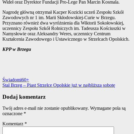
Wideł oraz Dyrektor Fundacji Pro-Lege Pan Marcin Kosmala.
Nagrodę główną otrzymał Kacper Kozicki uczeń Zespołu Szkół
Zawodowych nr 1 im. Marii Skłodowskiej-Curie w Brzegu.
Przyznano również dwa wyróżnienia dla Wiktorii Sokołowskiej,
uczennicy Zespołu Szkół Rolniczych im. Tadeusza Kościuszki w
Namysłowie oraz Aleksandry Weres, uczennicy Centrum
Kształcenia Zawodowego i Ustawicznego w Strzelcach Opolskich.
KPP w Brzegu
Nawigacja
Świadomi60+
Stal Brzeg – Piast Strzelce Opolskie już w najbliższą sobotę
wpisu
Dodaj komentarz
Twój adres e-mail nie zostanie opublikowany.
Wymagane pola są
oznaczone
*
Komentarz
*