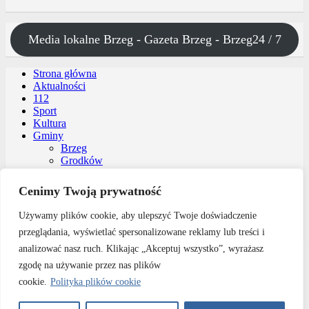
Media lokalne Brzeg - Gazeta Brzeg - Brzeg24 / 7
Strona główna
Aktualności
112
Sport
Kultura
Gminy
Brzeg
Grodków
Lewin Brzeski
Lubsza
Cenimy Twoją prywatność
Olszanka
Skarbimierz
Używamy plików cookie, aby ulepszyć Twoje doświadczenie
Oferta reklamy
przeglądania, wyświetlać spersonalizowane reklamy lub treści i
Kontakt
analizować nasz ruch. Klikając „Akceptuj wszystko”, wyrażasz
zgodę na używanie przez nas plików
Copyright © 2026
Przegląd Brzeski – wiadomości Brzeg
cookie.
Polityka plików cookie
Theme by:
Theme Horse
Proudly Powered by:
WordPress