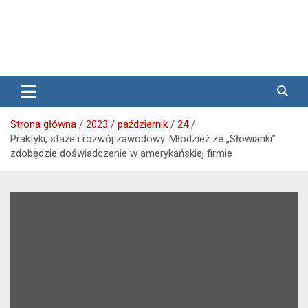
Media lokalne Brzeg | Gazeta Brzeg | Wiadomości Brzeg |
Przegląd Brzeski – wiadomości
Brzeg24
Brzeg
Strona główna
2023
październik
24
Praktyki, staże i rozwój zawodowy. Młodzież ze „Słowianki”
zdobędzie doświadczenie w amerykańskiej firmie