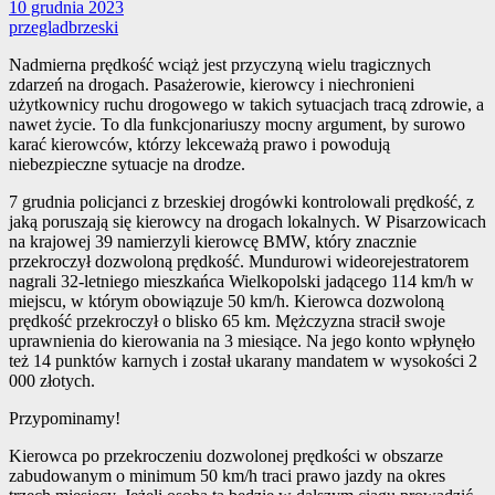
10 grudnia 2023
przegladbrzeski
Nadmierna prędkość wciąż jest przyczyną wielu tragicznych
zdarzeń na drogach. Pasażerowie, kierowcy i niechronieni
użytkownicy ruchu drogowego w takich sytuacjach tracą zdrowie, a
nawet życie. To dla funkcjonariuszy mocny argument, by surowo
karać kierowców, którzy lekceważą prawo i powodują
niebezpieczne sytuacje na drodze.
7 grudnia policjanci z brzeskiej drogówki kontrolowali prędkość, z
jaką poruszają się kierowcy na drogach lokalnych. W Pisarzowicach
na krajowej 39 namierzyli kierowcę BMW, który znacznie
przekroczył dozwoloną prędkość. Mundurowi wideorejestratorem
nagrali 32-letniego mieszkańca Wielkopolski jadącego 114 km/h w
miejscu, w którym obowiązuje 50 km/h. Kierowca dozwoloną
prędkość przekroczył o blisko 65 km. Mężczyzna stracił swoje
uprawnienia do kierowania na 3 miesiące. Na jego konto wpłynęło
też 14 punktów karnych i został ukarany mandatem w wysokości 2
000 złotych.
Przypominamy!
Kierowca po przekroczeniu dozwolonej prędkości w obszarze
zabudowanym o minimum 50 km/h traci prawo jazdy na okres