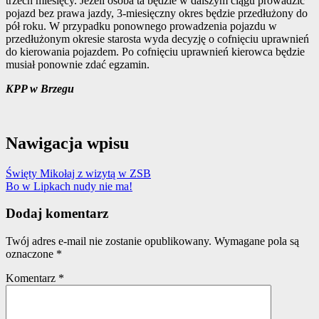
trzech miesięcy. Jeżeli osoba ta będzie w dalszym ciągu prowadzić
pojazd bez prawa jazdy, 3-miesięczny okres będzie przedłużony do
pół roku. W przypadku ponownego prowadzenia pojazdu w
przedłużonym okresie starosta wyda decyzję o cofnięciu uprawnień
do kierowania pojazdem. Po cofnięciu uprawnień kierowca będzie
musiał ponownie zdać egzamin.
KPP w Brzegu
Nawigacja wpisu
Święty Mikołaj z wizytą w ZSB
Bo w Lipkach nudy nie ma!
Dodaj komentarz
Twój adres e-mail nie zostanie opublikowany.
Wymagane pola są
oznaczone
*
Komentarz
*