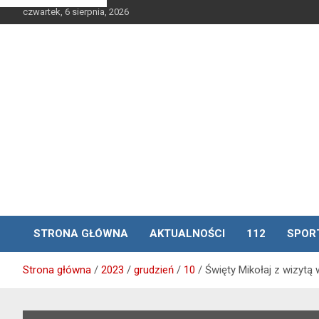
Skip
czwartek, 6 sierpnia, 2026
to
content
STRONA GŁÓWNA
AKTUALNOŚCI
112
SPOR
Strona główna
2023
grudzień
10
Święty Mikołaj z wizytą