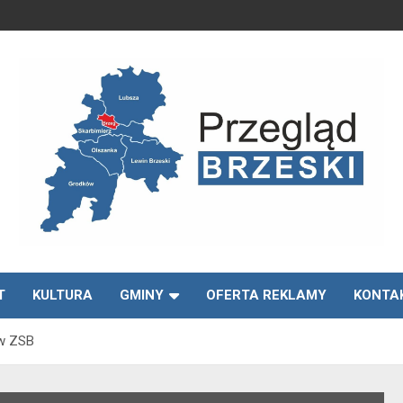
Media lokalne Brzeg | Gazeta Brzeg | Wiadomości Brzeg |
Przegląd Brzeski –
Brzeg24
T
KULTURA
GMINY
OFERTA REKLAMY
KONTA
wiadomości Brzeg
 w ZSB