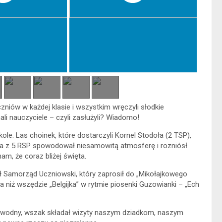
zniów w każdej klasie i wszystkim wręczyli słodkie
ali nauczyciele – czyli zasłużyli? Wiadomo!
le. Las choinek, które dostarczyli Kornel Stodoła (2 TSP),
nka z 5 RSP spowodował niesamowitą atmosferę i rozniósł
m, że coraz bliżej święta.
wał Samorząd Uczniowski, który zaprosił do „Mikołajkowego
a niż wszędzie „Belgijka” w rytmie piosenki Guzowianki – „Ech
ezawodny, wszak składał wizyty naszym dziadkom, naszym