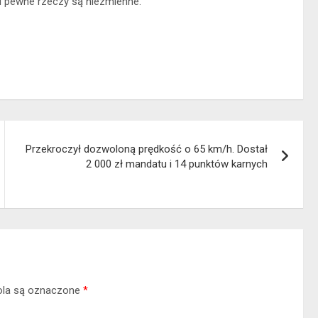
iu pewne rzeczy są niezmienne.
Przekroczył dozwoloną prędkość o 65 km/h. Dostał
2 000 zł mandatu i 14 punktów karnych
la są oznaczone
*