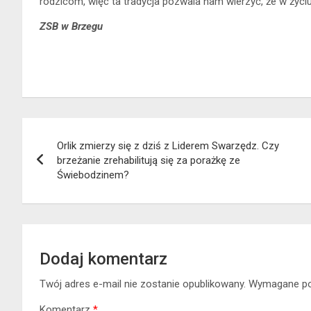
rodzicom, więc ta tradycja pozwala nam wierzyć, że w życ
ZSB w Brzegu
Nawigacja
Orlik zmierzy się z dziś z Liderem Swarzędz. Czy
wpisu
brzeżanie zrehabilitują się za porażkę ze
Świebodzinem?
Dodaj komentarz
Twój adres e-mail nie zostanie opublikowany.
Wymagane po
Komentarz
*