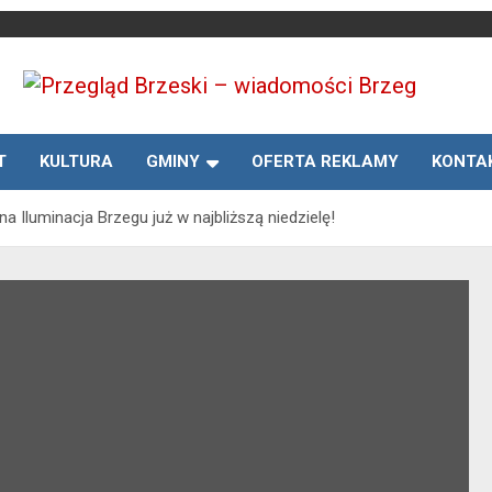
Media lokalne Brzeg | Gazeta Brzeg | Wiadomości Brzeg |
Przegląd Brzeski –
Brzeg24
T
KULTURA
GMINY
OFERTA REKLAMY
KONTA
wiadomości Brzeg
na Iluminacja Brzegu już w najbliższą niedzielę!