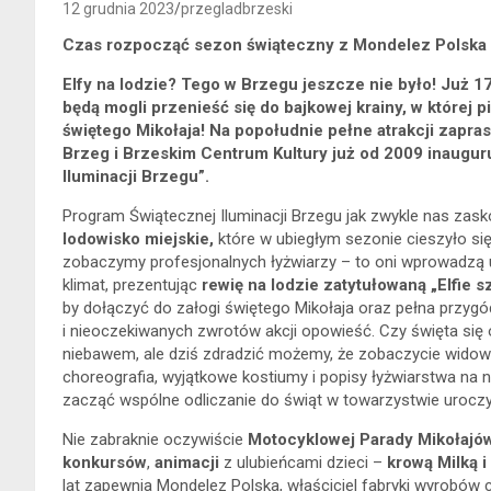
12 grudnia 2023
przegladbrzeski
Czas rozpocząć sezon świąteczny z Mondelez Polska
Elfy na lodzie? Tego w Brzegu jeszcze nie było! Już 1
będą mogli przenieść się do bajkowej krainy, w której
świętego Mikołaja! Na popołudnie pełne atrakcji zapra
Brzeg i Brzeskim Centrum Kultury już od 2009 inaugu
Iluminacji Brzegu”.
Program Świątecznej Iluminacji Brzegu jak zwykle nas zask
lodowisko miejskie,
które w ubiegłym sezonie cieszyło si
zobaczymy profesjonalnych łyżwiarzy – to oni wprowadzą
klimat, prezentując
rewię na lodzie zatytułowaną „Elfie s
by dołączyć do załogi świętego Mikołaja oraz pełna przygó
i nieoczekiwanych zwrotów akcji opowieść. Czy święta się
niebawem, ale dziś zdradzić możemy, że zobaczycie widowi
choreografia, wyjątkowe kostiumy i popisy łyżwiarstwa n
zacząć wspólne odliczanie do świąt w towarzystwie uroczy
Nie zabraknie oczywiście
Motocyklowej Parady Mikołajó
konkursów
,
animacji
z ulubieńcami dzieci –
krową Milką 
lat zapewnia Mondelez Polska, właściciel fabryki wyrobów