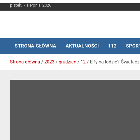
Skip
piątek, 7 sierpnia, 2026
to
content
STRONA GŁÓWNA
AKTUALNOŚCI
112
SPOR
Strona główna
2023
grudzień
12
Elfy na lodzie? Świątecz