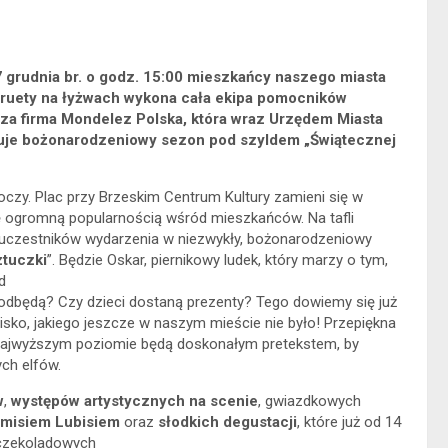
7 grudnia br. o godz. 15:00 mieszkańcy naszego miasta
 piruety na łyżwach wykona cała ekipa pomocników
sza firma Mondelez Polska, która wraz Urzędem Miasta
ruje bożonarodzeniowy sezon pod szyldem „Świątecznej
oczy. Plac przy Brzeskim Centrum Kultury zamieni się w
ę ogromną popularnością wśród mieszkańców. Na tafli
 uczestników wydarzenia w niezwykły, bożonarodzeniowy
ztuczki
”. Będzie Oskar, piernikowy ludek, który marzy o tym,
d
 odbędą? Czy dzieci dostaną prezenty? Tego dowiemy się już
sko, jakiego jeszcze w naszym mieście nie było! Przepiękna
a najwyższym poziomie będą doskonałym pretekstem, by
ch elfów.
w
,
występów artystycznych na scenie
, gwiazdkowych
i misiem Lubisiem
oraz
słodkich degustacji
, które już od 14
 czekoladowych