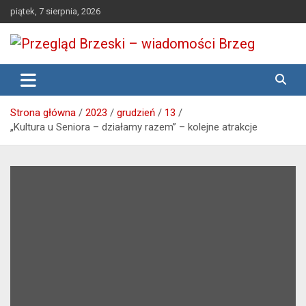
Skip
piątek, 7 sierpnia, 2026
to
content
Media lokalne Brzeg | Gazeta Brzeg | Wiadomości Brzeg |
Przegląd Brzeski – wiadomości
Brzeg24
Brzeg
Strona główna
2023
grudzień
13
„Kultura u Seniora – działamy razem” – kolejne atrakcje