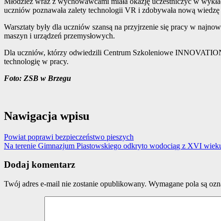
Młodzież wraz z wychowawcami miała okazję uczestniczyć w wykładzie
uczniów poznawała zalety technologii VR i zdobywała nową wiedz
Warsztaty były dla uczniów szansą na przyjrzenie się pracy w najno
maszyn i urządzeń przemysłowych.
Dla uczniów, którzy odwiedzili Centrum Szkoleniowe INNOVATION P
technologię w pracy.
Foto: ZSB w Brzegu
Nawigacja wpisu
Powiat poprawi bezpieczeństwo pieszych
Na terenie Gimnazjum Piastowskiego odkryto wodociąg z XVI wiek
Dodaj komentarz
Twój adres e-mail nie zostanie opublikowany.
Wymagane pola są oz