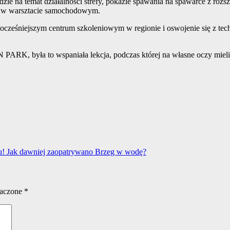
 na temat działalności strefy, pokazie spawania na spawarce z rozsze
ę w warsztacie samochodowym.
wocześniejszym centrum szkoleniowym w regionie i oswojenie się z tec
ARK, była to wspaniała lekcja, podczas której na własne oczy miel
u! Jak dawniej zaopatrywano Brzeg w wodę?
naczone
*