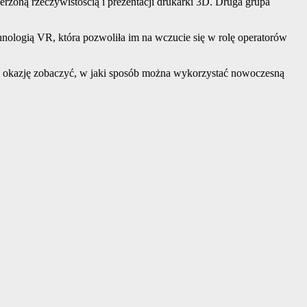
rzoną rzeczywistością i prezentacji drukarki 3D. Druga grupa
hnologią VR, która pozwoliła im na wczucie się w rolę operatorów
i okazję zobaczyć, w jaki sposób można wykorzystać nowoczesną