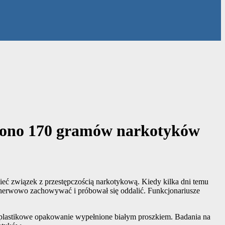
iono 170 gramów narkotyków
ieć związek z przestępczością narkotykową. Kiedy kilka dni temu
ę nerwowo zachowywać i próbował się oddalić. Funkcjonariusze
i plastikowe opakowanie wypełnione białym proszkiem. Badania na