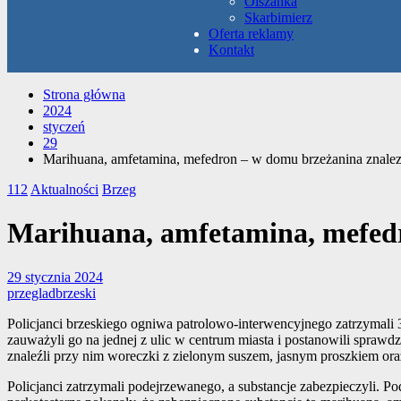
Olszanka
Skarbimierz
Oferta reklamy
Kontakt
Strona główna
2024
styczeń
29
Marihuana, amfetamina, mefedron – w domu brzeżanina znal
112
Aktualności
Brzeg
Marihuana, amfetamina, mefed
29 stycznia 2024
przegladbrzeski
Policjanci brzeskiego ogniwa patrolowo-interwencyjnego zatrzymali 
zauważyli go na jednej z ulic w centrum miasta i postanowili spraw
znaleźli przy nim woreczki z zielonym suszem, jasnym proszkiem oraz
Policjanci zatrzymali podejrzewanego, a substancje zabezpieczyli.