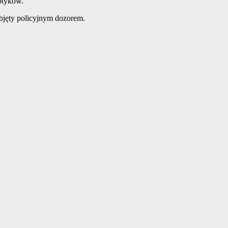
otyków.
objęty policyjnym dozorem.