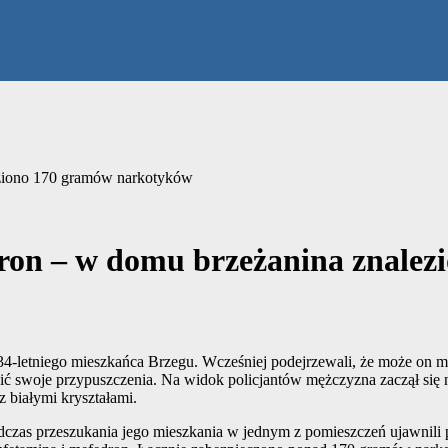
eziono 170 gramów narkotyków
ron – w domu brzeżanina znalez
34-letniego mieszkańca Brzegu. Wcześniej podejrzewali, że może on m
dzić swoje przypuszczenia. Na widok policjantów mężczyzna zaczął si
 białymi kryształami.
 Podczas przeszukania jego mieszkania w jednym z pomieszczeń ujawnil