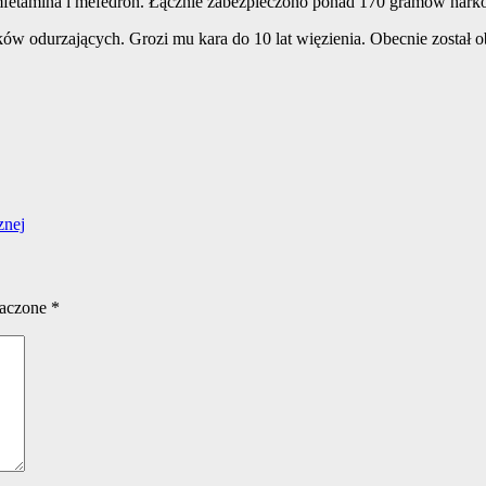
 amfetamina i mefedron. Łącznie zabezpieczono ponad 170 gramów nark
dków odurzających. Grozi mu kara do 10 lat więzienia. Obecnie został 
znej
naczone
*