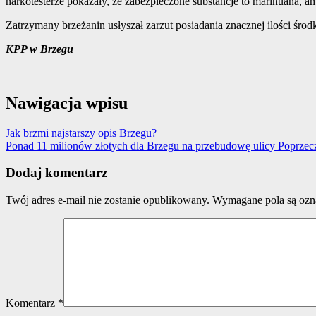
narkotesterze pokazały, że zabezpieczone substancje to marihuana,
Zatrzymany brzeżanin usłyszał zarzut posiadania znacznej ilości śro
KPP w Brzegu
Nawigacja wpisu
Jak brzmi najstarszy opis Brzegu?
Ponad 11 milionów złotych dla Brzegu na przebudowę ulicy Poprzec
Dodaj komentarz
Twój adres e-mail nie zostanie opublikowany.
Wymagane pola są oz
Komentarz
*