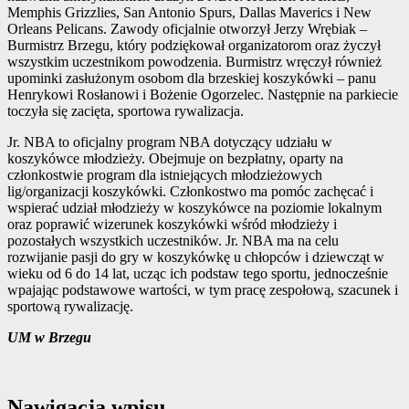
Memphis Grizzlies, San Antonio Spurs, Dallas Maverics i New
Orleans Pelicans. Zawody oficjalnie otworzył Jerzy Wrębiak –
Burmistrz Brzegu, który podziękował organizatorom oraz życzył
wszystkim uczestnikom powodzenia. Burmistrz wręczył również
upominki zasłużonym osobom dla brzeskiej koszykówki – panu
Henrykowi Rosłanowi i Bożenie Ogorzelec. Następnie na parkiecie
toczyła się zacięta, sportowa rywalizacja.
Jr. NBA to oficjalny program NBA dotyczący udziału w
koszykówce młodzieży. Obejmuje on bezpłatny, oparty na
członkostwie program dla istniejących młodzieżowych
lig/organizacji koszykówki. Członkostwo ma pomóc zachęcać i
wspierać udział młodzieży w koszykówce na poziomie lokalnym
oraz poprawić wizerunek koszykówki wśród młodzieży i
pozostałych wszystkich uczestników. Jr. NBA ma na celu
rozwijanie pasji do gry w koszykówkę u chłopców i dziewcząt w
wieku od 6 do 14 lat, ucząc ich podstaw tego sportu, jednocześnie
wpajając podstawowe wartości, w tym pracę zespołową, szacunek i
sportową rywalizację.
UM w Brzegu
Nawigacja wpisu