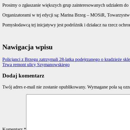
Prosimy o zgłaszanie większych grup zainteresowanych udziałem do 
Organizatorami w tej edycji są: Marina Brzeg – MOSiR, Towarzyst
Pomysłodawcą tej inicjatywy jest podróżnik i działacz na rzecz och
Nawigacja wpisu
Policjanci z Brzegu zatrzymali 28-latka podejrzanego o kradzieże sk
Trwa remont ulicy Szymanowskiego
Dodaj komentarz
Twój adres e-mail nie zostanie opublikowany.
Wymagane pola są oz
Komentarz
*