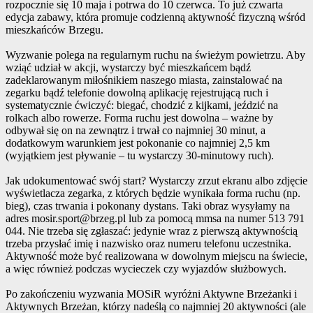
rozpocznie się 10 maja i potrwa do 10 czerwca. To już czwarta
edycja zabawy, która promuje codzienną aktywność fizyczną wśród
mieszkańców Brzegu.
Wyzwanie polega na regularnym ruchu na świeżym powietrzu. Aby
wziąć udział w akcji, wystarczy być mieszkańcem bądź
zadeklarowanym miłośnikiem naszego miasta, zainstalować na
zegarku bądź telefonie dowolną aplikację rejestrującą ruch i
systematycznie ćwiczyć: biegać, chodzić z kijkami, jeździć na
rolkach albo rowerze. Forma ruchu jest dowolna – ważne by
odbywał się on na zewnątrz i trwał co najmniej 30 minut, a
dodatkowym warunkiem jest pokonanie co najmniej 2,5 km
(wyjątkiem jest pływanie – tu wystarczy 30-minutowy ruch).
Jak udokumentować swój start? Wystarczy zrzut ekranu albo zdjęcie
wyświetlacza zegarka, z których będzie wynikała forma ruchu (np.
bieg), czas trwania i pokonany dystans. Taki obraz wysyłamy na
adres mosir.sport@brzeg.pl lub za pomocą mmsa na numer 513 791
044. Nie trzeba się zgłaszać: jedynie wraz z pierwszą aktywnością
trzeba przysłać imię i nazwisko oraz numeru telefonu uczestnika.
Aktywność może być realizowana w dowolnym miejscu na świecie,
a więc również podczas wycieczek czy wyjazdów służbowych.
Po zakończeniu wyzwania MOSiR wyróżni Aktywne Brzeżanki i
Aktywnych Brzeżan, którzy nadeślą co najmniej 20 aktywności (ale