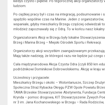
kiedyś czysto i pięknie. Po tegorocznej akcji organizatorz
ludziom.
Po ciężkiej pracy był i czas na integrację, podsumowanie i s
spędziło wspólnie czas na Marinie. Jeden z organizatorów,
wspaniale, gdyby mieszkańcy Brzegu częściej odwiedzali to 
młodzież zapoznawały się z Odrą. To w końcu nasz lokalny 
Organizatorami Akcji w Brzegu były lokalne Stowarzyszeni
Brzeg i Marina Brzeg – Miejski Ośrodek Sportu i Rekreacji.
Organizatorzy akcji wszystkim zaangażowanym przekazują 
Mają także nadzieję, że któregoś razu nie będzie już czego 
Cała międzynarodowa Akcja Czysta Odra (czyli 850 km eduka
podróżnikowi Dominikowi Dobrowolskiemu. Akcję w kraju ws
Uczestnicy i przyjaciele:
Mieszkańcy Brzegu i okolic – Wolontariusze, Szczep Druży
Społeczna Straż Rybacka Okręgu PZW Opole Powiatu Brzes
TAMA Brzeskie Stowarzyszenie Abstynenta, Fundacja Cen
Krynda – pomoc drogowa, KIT Stowarzyszenie Żywych Poet
nr 3 im. Jana Kochanowskiego w Brzegu – Rada Rodziców, na