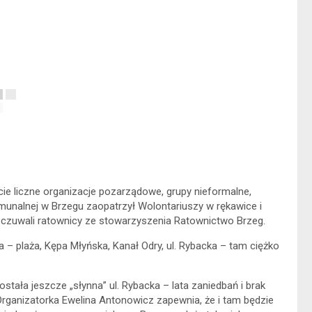
cie liczne organizacje pozarządowe, grupy nieformalne,
Komunalnej w Brzegu zaopatrzył Wolontariuszy w rękawice i
czuwali ratownicy ze stowarzyszenia Ratownictwo Brzeg.
a – plaża, Kępa Młyńska, Kanał Odry, ul. Rybacka – tam ciężko
tała jeszcze „słynna” ul. Rybacka – lata zaniedbań i brak
ganizatorka Ewelina Antonowicz zapewnia, że i tam będzie