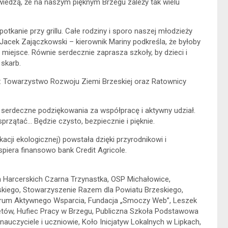
y wiedzą, że na naszym pięknym Brzegu zależy tak wielu
potkanie przy grillu. Całe rodziny i sporo naszej młodzieży
 Jacek Zajączkowski – kierownik Mariny podkreśla, że byłoby
miejsce. Równie serdecznie zaprasza szkoły, by dzieci i
skarb.
a: Towarzystwo Rozwoju Ziemi Brzeskiej oraz Ratownicy
serdeczne podziękowania za współpracę i aktywny udział.
sprzątać… Będzie czysto, bezpiecznie i pięknie.
cji ekologicznej) powstała dzięki przyrodnikowi i
piera finansowo bank Credit Agricole.
n Harcerskich Czarna Trzynastka, OSP Michałowice,
kiego, Stowarzyszenie Razem dla Powiatu Brzeskiego,
trum Aktywnego Wsparcia, Fundacja „Smoczy Web”, Leszek
ów, Hufiec Pracy w Brzegu, Publiczna Szkoła Podstawowa
uczyciele i uczniowie, Koło Inicjatyw Lokalnych w Lipkach,