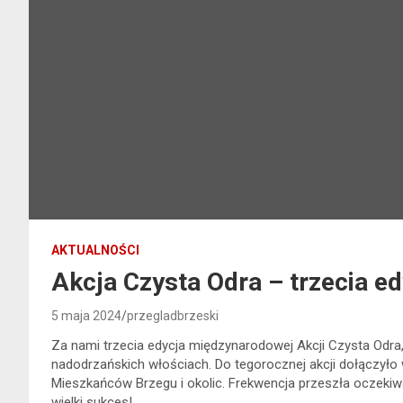
AKTUALNOŚCI
Akcja Czysta Odra – trzecia ed
5 maja 2024
przegladbrzeski
Za nami trzecia edycja międzynarodowej Akcji Czysta Odra
nadodrzańskich włościach. Do tegorocznej akcji dołączyło wi
Mieszkańców Brzegu i okolic. Frekwencja przeszła oczekiwa
wielki sukces!