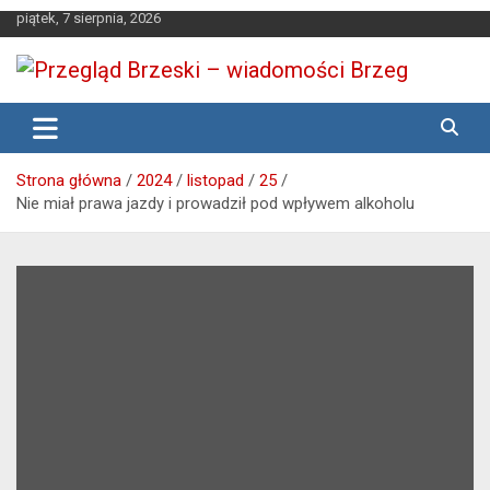
Skip
piątek, 7 sierpnia, 2026
to
content
Media lokalne Brzeg | Gazeta Brzeg | Wiadomości Brzeg |
Przegląd Brzeski – wiadomości
Brzeg24
Brzeg
Strona główna
2024
listopad
25
Nie miał prawa jazdy i prowadził pod wpływem alkoholu