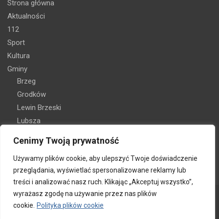
Strona główna
Aktualności
112
Sport
Kultura
Gminy
Brzeg
Grodków
Lewin Brzeski
Lubsza
Olszanka
Cenimy Twoją prywatność
Skarbimierz
Używamy plików cookie, aby ulepszyć Twoje doświadczenie
Oferta reklamy
przeglądania, wyświetlać spersonalizowane reklamy lub
Kontakt
treści i analizować nasz ruch. Klikając „Akceptuj wszystko”,
wyrażasz zgodę na używanie przez nas plików
cookie.
Polityka plików cookie