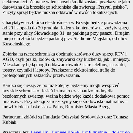
elektrośmieci. Zebrane w ten sposób środki zostaną przekazane jako
darowizna dla brzeskiego schroniska dla zwierząt „Przytul psisko”.
Zużyty sprzęt będzie można oddawać w dwóch lokalizacjach.
Charytatywna zbiórka elektrośmieci w Brzegu będzie prowadzona
od 29 listopada do 20 grudnia. Jeden z kontenerów na zużyty sprzęt
stanie przy ulicy Słowackiego 31, na parkingu przy pasażu. Drugim
miejscem zbiórki będzie parking przy Stadionie Miejskim, od ulicy
Kusocińskiego.
Zbiórka na rzecz schroniska obejmuje zarówno duży sprzęt RTV i
AGD, czyli pralki, lodówki, zmywarki czy kuchenki, jak i mniejszy.
Mieszkańcy będą mogli oddawać również stare telefony, suszarki,
tostery, czytniki i laptopy. Przekazane elektrośmieci trafią do
profesjonalnych zakładów przetwarzania.
Bardzo się cieszę, że po raz kolejny będziemy mogli wesprzeć
brzeskie schronisko. Jesień i zima to czas bardzo trudny dla
bezdomnych zwierząt, ważna będzie więc każda dodatkowa pomoc
finansowa. Przy okazji zatroszczymy się o środowisko naturalne. –
mówi Violetta Jaskólska – Palus, Burmistrz Miasta Brzeg.
Partnerami zbiórki są Fundacja Odzyskaj Środowisko oraz Tomasz
Kubiak.
Przeczytaj też:
Level Up: Turnieje BSGK Już 8 grudnia – dołącz do