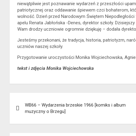
niewątpliwie jest poznawanie wydarzeń z przeszłości up
patriotycznej oraz oddawanie śpiewem czci bohaterom, któ
wolność. Dzień przed Narodowym Świętem Niepodległości w
apelu Renata Jabłońska -Denes, dyrektor szkoły. Dzisiejszy
Wam drodzy uczniowie ogromnie dziękuję – dodała dyrektor
Jesteśmy przekonani, że tradycja, historia, patriotyzm, na
uczniów naszej szkoły.
Przygotowanie uroczystości Monika Wojciechowska, Agnies
tekst i zdjęcia Monika Wojciechowska
Nawigacja
WB66 – Wydarzenia brzeskie 1966 [komiks i album
wpisu
muzyczny o Brzegu]