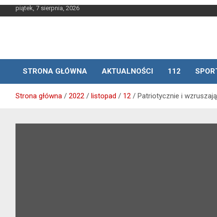
Skip
piątek, 7 sierpnia, 2026
to
content
STRONA GŁÓWNA
AKTUALNOŚCI
112
SPOR
Strona główna
2022
listopad
12
Patriotycznie i wzruszaj