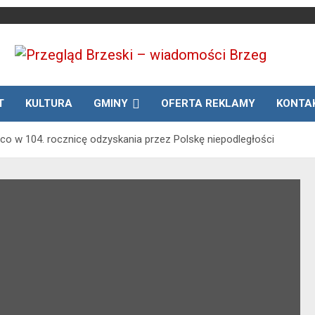
Media lokalne Brzeg | Gazeta Brzeg | Wiadomości Brzeg |
Przegląd Brzeski –
Brzeg24
T
KULTURA
GMINY
OFERTA REKLAMY
KONTA
wiadomości Brzeg
ąco w 104. rocznicę odzyskania przez Polskę niepodległości