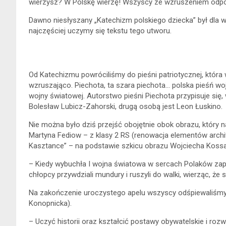
wierzysz? W Polskę wierzę! Wszyscy ze wzruszeniem odpo
Dawno niesłyszany „Katechizm polskiego dziecka” był dla 
najczęściej uczymy się tekstu tego utworu.
Od Katechizmu powróciliśmy do pieśni patriotycznej, któr
wzruszająco. Piechota, ta szara piechota… polska pieśń 
wojny światowej. Autorstwo pieśni Piechota przypisuje si
Bolesław Lubicz-Zahorski, drugą osobą jest Leon Łuskino.
Nie można było dziś przejść obojętnie obok obrazu, który 
Martyna Fediow – z klasy 2 RS (renowacja elementów archit
Kasztance” – na podstawie szkicu obrazu Wojciecha Kossa
– Kiedy wybuchła I wojna światowa w sercach Polaków zapł
chłopcy przywdziali mundury i ruszyli do walki, wierząc, że s
Na zakończenie uroczystego apelu wszyscy odśpiewaliśmy 
Konopnicka).
– Uczyć historii oraz kształcić postawy obywatelskie i ro