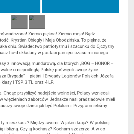
i doświadczona! Ziemio piękna! Ziemio moja! Bądź
ść, Krystian Obiegły i Maja Obodzińska. To piękne, że
aka dniu. Świadectwo patriotyzmu i szacunku do Ojczyzny
 nasz hołd składany w postaci pamięci czasu minionego.
lasy z innowacją mundurową, dla których „BÓG – HONOR –
alce o niepodległą Polskę poświęcili swoje życie.
za Brygada” – pieśni I Brygady Legionów Polskich Józefa
klasy I TSP, 3 TL oraz 4 LP.
ne. Chcąc przybliżyć nadejście wolności, Polacy wzniecali
i w więzieniach zaborców. Jednakże nasi pradziadowie mieli
i nauczy swoje dzieci jak być Polakami. Przypomnieliśmy
ie ty mieszkasz? Między swemi. W jakim kraju? W polskiej
ą i blizną. Czy ją kochasz? Kocham szczerze. A w co