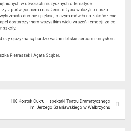
amiętnionych w utworach muzycznych o tematyce
rzy z poświęceniem i narażeniem życia walczyli o naszą
ybrzmiało dumnie i pięknie, o czym mówiła na zakończenie
 apel dostarczył nam wszystkim wielu wrażeń i emocji, za co
 szkoły.
ród czy ojczyzna są bardzo ważne i bliskie sercom i umysłom
zka Pietraszek i Agata Scąber.
108 Kostek Cukru – spektakl Teatru Dramatycznego
im. Jerzego Szaniawskiego w Wałbrzychu