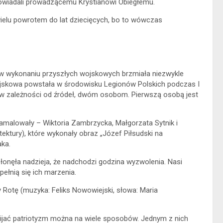
wiadali prowadzącemu Krystianowi Obiegłemu.
wielu powrotem do lat dziecięcych, bo to wówczas
a w wykonaniu przyszłych wojskowych brzmiała niezwykle
wojskowa powstała w środowisku Legionów Polskich podczas I
ę, w zależności od źródeł, dwóm osobom. Pierwszą osobą jest
namalowały – Wiktoria Zambrzycka, Małgorzata Sytnik i
ektury), które wykonały obraz „Józef Piłsudski na
ka.
onęła nadzieja, że nadchodzi godzina wyzwolenia. Nasi
pełnią się ich marzenia.
Rotę (muzyka: Feliks Nowowiejski, słowa: Maria
zwijać patriotyzm można na wiele sposobów. Jednym z nich