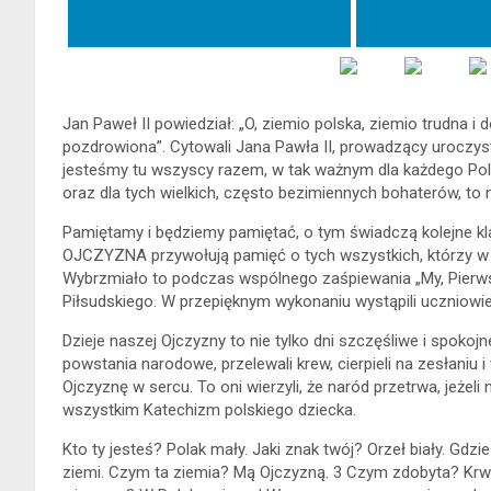
Jan Paweł II powiedział: „O, ziemio polska, ziemio trudna 
pozdrowiona”. Cytowali Jana Pawła II, prowadzący uroczysto
jesteśmy tu wszyscy razem, w tak ważnym dla każdego Pol
oraz dla tych wielkich, często bezimiennych bohaterów, to
Pamiętamy i będziemy pamiętać, o tym świadczą kolejne k
OJCZYZNA przywołują pamięć o tych wszystkich, którzy w w
Wybrzmiało to podczas wspólnego zaśpiewania „My, Pierws
Piłsudskiego. W przepięknym wykonaniu wystąpili uczniowie 
Dzieje naszej Ojczyzny to nie tylko dni szczęśliwe i spokoj
powstania narodowe, przelewali krew, cierpieli na zesłaniu 
Ojczyznę w sercu. To oni wierzyli, że naród przetrwa, jeżel
wszystkim Katechizm polskiego dziecka.
Kto ty jesteś? Polak mały. Jaki znak twój? Orzeł biały. Gdz
ziemi. Czym ta ziemia? Mą Ojczyzną. 3 Czym zdobyta? Krwi