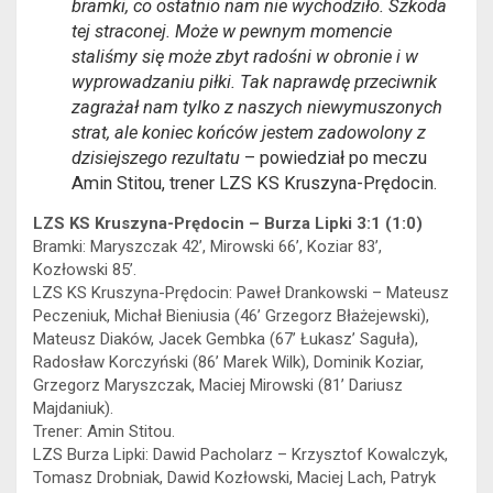
bramki, co ostatnio nam nie wychodziło. Szkoda
tej straconej. Może w pewnym momencie
staliśmy się może zbyt radośni w obronie i w
wyprowadzaniu piłki. Tak naprawdę przeciwnik
zagrażał nam tylko z naszych niewymuszonych
strat, ale koniec końców jestem zadowolony z
dzisiejszego rezultatu
– powiedział po meczu
Amin Stitou, trener LZS KS Kruszyna-Prędocin.
LZS KS Kruszyna-Prędocin – Burza Lipki 3:1 (1:0)
Bramki: Maryszczak 42’, Mirowski 66’, Koziar 83’,
Kozłowski 85’.
LZS KS Kruszyna-Prędocin: Paweł Drankowski – Mateusz
Peczeniuk, Michał Bieniusia (46’ Grzegorz Błażejewski),
Mateusz Diaków, Jacek Gembka (67’ Łukasz’ Saguła),
Radosław Korczyński (86’ Marek Wilk), Dominik Koziar,
Grzegorz Maryszczak, Maciej Mirowski (81’ Dariusz
Majdaniuk).
Trener: Amin Stitou.
LZS Burza Lipki: Dawid Pacholarz – Krzysztof Kowalczyk,
Tomasz Drobniak, Dawid Kozłowski, Maciej Lach, Patryk