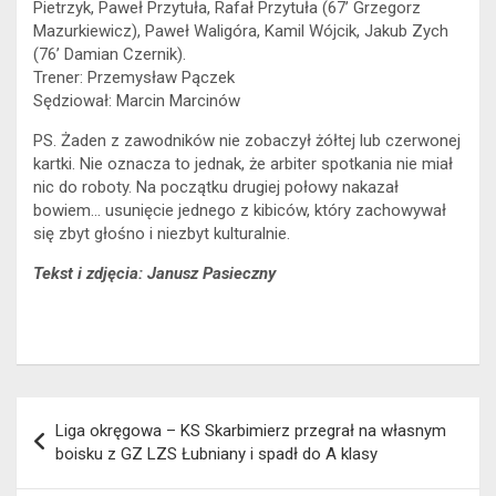
Pietrzyk, Paweł Przytuła, Rafał Przytuła (67’ Grzegorz
Mazurkiewicz), Paweł Waligóra, Kamil Wójcik, Jakub Zych
(76’ Damian Czernik).
Trener: Przemysław Pączek
Sędziował: Marcin Marcinów
PS. Żaden z zawodników nie zobaczył żółtej lub czerwonej
kartki. Nie oznacza to jednak, że arbiter spotkania nie miał
nic do roboty. Na początku drugiej połowy nakazał
bowiem… usunięcie jednego z kibiców, który zachowywał
się zbyt głośno i niezbyt kulturalnie.
Tekst i zdjęcia: Janusz Pasieczny
Nawigacja
Liga okręgowa – KS Skarbimierz przegrał na własnym
wpisu
boisku z GZ LZS Łubniany i spadł do A klasy