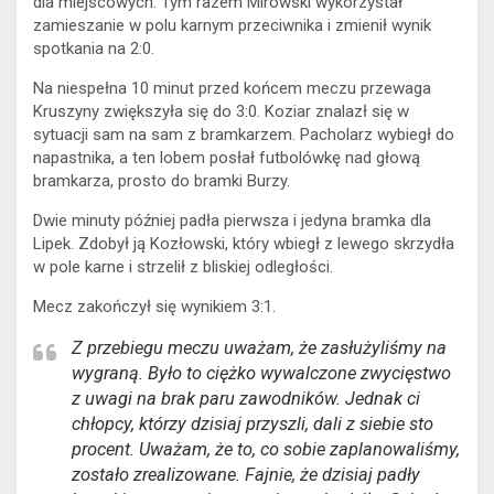
dla miejscowych. Tym razem Mirowski wykorzystał
zamieszanie w polu karnym przeciwnika i zmienił wynik
spotkania na 2:0.
Na niespełna 10 minut przed końcem meczu przewaga
Kruszyny zwiększyła się do 3:0. Koziar znalazł się w
sytuacji sam na sam z bramkarzem. Pacholarz wybiegł do
napastnika, a ten lobem posłał futbolówkę nad głową
bramkarza, prosto do bramki Burzy.
Dwie minuty później padła pierwsza i jedyna bramka dla
Lipek. Zdobył ją Kozłowski, który wbiegł z lewego skrzydła
w pole karne i strzelił z bliskiej odległości.
Mecz zakończył się wynikiem 3:1.
Z przebiegu meczu uważam, że zasłużyliśmy na
wygraną. Było to ciężko wywalczone zwycięstwo
z uwagi
na brak paru zawodników. Jednak ci
chłopcy, którzy dzisiaj przyszli, dali z siebie sto
procent. Uważam, że to, co sobie zaplanowaliśmy,
zostało zrealizowane. Fajnie, że dzisiaj padły