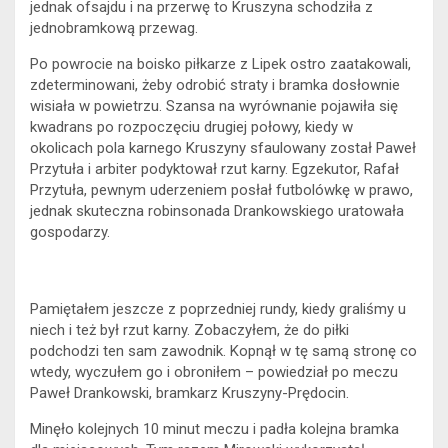
jednak ofsajdu i na przerwę to Kruszyna schodziła z
jednobramkową przewag.
Po powrocie na boisko piłkarze z Lipek ostro zaatakowali,
zdeterminowani, żeby odrobić straty i bramka dosłownie
wisiała w powietrzu. Szansa na wyrównanie pojawiła się
kwadrans po rozpoczęciu drugiej połowy, kiedy w
okolicach pola karnego Kruszyny sfaulowany został Paweł
Przytuła i arbiter podyktował rzut karny. Egzekutor, Rafał
Przytuła, pewnym uderzeniem posłał futbolówkę w prawo,
jednak skuteczna robinsonada Drankowskiego uratowała
gospodarzy.
Pamiętałem jeszcze z poprzedniej rundy, kiedy graliśmy u
niech i też był rzut karny. Zobaczyłem, że do piłki
podchodzi ten sam zawodnik. Kopnął w tę samą stronę co
wtedy, wyczułem go i obroniłem – powiedział po meczu
Paweł Drankowski, bramkarz Kruszyny-Prędocin.
Minęło kolejnych 10 minut meczu i padła kolejna bramka