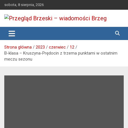
Skip
sobota, 8 sierpnia, 2026
to
content
Media lokalne Brzeg | Gazeta Brzeg | Wiadomości Brzeg |
Przegląd Brzeski – wiadomości
Brzeg24
Brzeg
Strona główna
2023
czerwiec
12
B-klasa – Kruszyna-Prędocin z trzema punktami w ostatnim
meczu sezonu