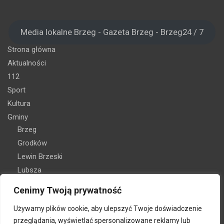
Media lokalne Brzeg - Gazeta Brzeg - Brzeg24 / 7
Strona główna
Aktualności
112
Sport
Kultura
Gminy
Brzeg
Grodków
Lewin Brzeski
Lubsza
Olszanka
Cenimy Twoją prywatność
Skarbimierz
Używamy plików cookie, aby ulepszyć Twoje doświadczenie
Oferta reklamy
przeglądania, wyświetlać spersonalizowane reklamy lub