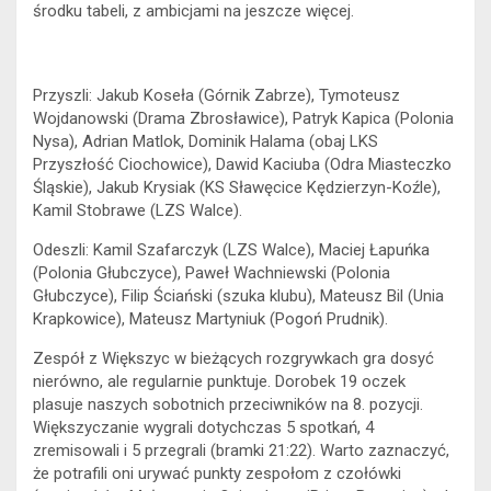
środku tabeli, z ambicjami na jeszcze więcej.
Przyszli: Jakub Koseła (Górnik Zabrze), Tymoteusz
Wojdanowski (Drama Zbrosławice), Patryk Kapica (Polonia
Nysa), Adrian Matlok, Dominik Halama (obaj LKS
Przyszłość Ciochowice), Dawid Kaciuba (Odra Miasteczko
Śląskie), Jakub Krysiak (KS Sławęcice Kędzierzyn-Koźle),
Kamil Stobrawe (LZS Walce).
Odeszli: Kamil Szafarczyk (LZS Walce), Maciej Łapuńka
(Polonia Głubczyce), Paweł Wachniewski (Polonia
Głubczyce), Filip Ściański (szuka klubu), Mateusz Bil (Unia
Krapkowice), Mateusz Martyniuk (Pogoń Prudnik).
Zespół z Większyc w bieżących rozgrywkach gra dosyć
nierówno, ale regularnie punktuje. Dorobek 19 oczek
plasuje naszych sobotnich przeciwników na 8. pozycji.
Większyczanie wygrali dotychczas 5 spotkań, 4
zremisowali i 5 przegrali (bramki 21:22). Warto zaznaczyć,
że potrafili oni urywać punkty zespołom z czołówki