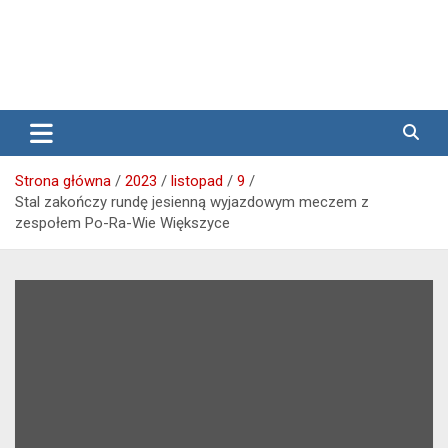
Media lokalne Brzeg | Gazeta Brzeg | Wiadomości Brzeg |
Przegląd Brzeski – wiadomości
Brzeg24
Brzeg
Strona główna
2023
listopad
9
Stal zakończy rundę jesienną wyjazdowym meczem z
zespołem Po-Ra-Wie Większyce