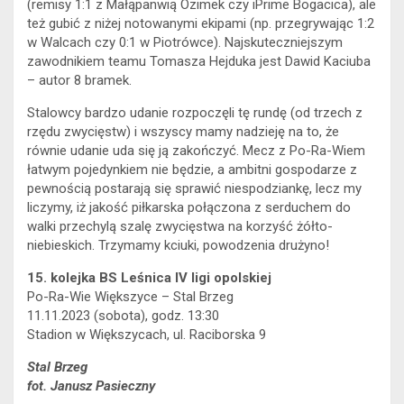
(remisy 1:1 z Małąpanwią Ozimek czy iPrime Bogacica), ale
też gubić z niżej notowanymi ekipami (np. przegrywając 1:2
w Walcach czy 0:1 w Piotrówce). Najskuteczniejszym
zawodnikiem teamu Tomasza Hejduka jest Dawid Kaciuba
– autor 8 bramek.
Stalowcy bardzo udanie rozpoczęli tę rundę (od trzech z
rzędu zwycięstw) i wszyscy mamy nadzieję na to, że
równie udanie uda się ją zakończyć. Mecz z Po-Ra-Wiem
łatwym pojedynkiem nie będzie, a ambitni gospodarze z
pewnością postarają się sprawić niespodziankę, lecz my
liczymy, iż jakość piłkarska połączona z serduchem do
walki przechylą szalę zwycięstwa na korzyść żółto-
niebieskich. Trzymamy kciuki, powodzenia drużyno!
15. kolejka BS Leśnica IV ligi opolskiej
Po-Ra-Wie Większyce – Stal Brzeg
11.11.2023 (sobota), godz. 13:30
Stadion w Większycach, ul. Raciborska 9
Stal Brzeg
fot. Janusz Pasieczny