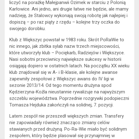
liczyć na porażkę Małejpanwii Ozimek w starciu z Polonią
Karłowice. Ani jedno, ani drugie łatwe nie będzie, ale mamy
nadzieję, że Stalowcy wykonają swoją robotę jak najlepiej i
dopiszą – po raz piąty z rzędu – kolejne trzy oczka do
swojego dorobku.
Klub z Większyc powstał w 1983 roku. Skrót PoRaWie to
nic innego, jak zbitka sylab nazw trzech miejscowości,
które utworzyły klub – Pociękarb, Radziejów i Większyce.
Nasi sobotni przeciwnicy największe sukcesy w historii
osiągają dopiero w ostatnich latach. Na początku XX wieku
klub znajdował się w A- i B-klasie, ale kolejne awanse
zapewniły zespołowi z Większyc awans do IV ligi w
sezonie 2013/14. Od tego momentu drużyna spod
Kędzierzyna-Koźla nieustannie rywalizuje na najwyższym
szczeblu województwa. Poprzednie rozgrywki podopieczni
Tomasza Hejduka zakończyli na solidnej, 7. pozycji.
Latem zespół nie przeszedł większych zmian. Transfery
nie zapowiadały również znacząco zmiany celów
stawianych przed drużyną. Po-Ra-Wie miało być solidnym
zespołem, który będzie plasował się przynajmniej w