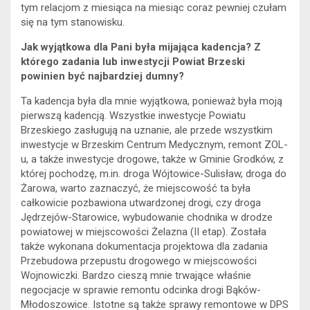
tym relacjom z miesiąca na miesiąc coraz pewniej czułam
się na tym stanowisku.
Jak wyjątkowa dla Pani była mijająca kadencja? Z
którego zadania lub inwestycji Powiat Brzeski
powinien być najbardziej dumny?
Ta kadencja była dla mnie wyjątkowa, ponieważ była moją
pierwszą kadencją. Wszystkie inwestycje Powiatu
Brzeskiego zasługują na uznanie, ale przede wszystkim
inwestycje w Brzeskim Centrum Medycznym, remont ZOL-
u, a także inwestycje drogowe, także w Gminie Grodków, z
której pochodzę, m.in. droga Wójtowice-Sulisław, droga do
Żarowa, warto zaznaczyć, że miejscowość ta była
całkowicie pozbawiona utwardzonej drogi, czy droga
Jędrzejów-Starowice, wybudowanie chodnika w drodze
powiatowej w miejscowości Żelazna (II etap). Została
także wykonana dokumentacja projektowa dla zadania
Przebudowa przepustu drogowego w miejscowości
Wojnowiczki. Bardzo cieszą mnie trwające właśnie
negocjacje w sprawie remontu odcinka drogi Bąków-
Młodoszowice. Istotne są także sprawy remontowe w DPS