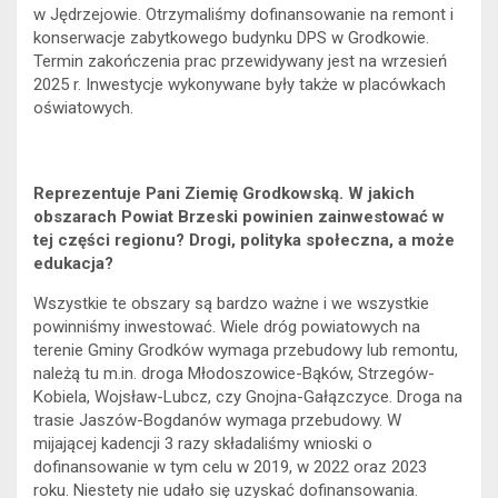
w Jędrzejowie. Otrzymaliśmy dofinansowanie na remont i
konserwacje zabytkowego budynku DPS w Grodkowie.
Termin zakończenia prac przewidywany jest na wrzesień
2025 r. Inwestycje wykonywane były także w placówkach
oświatowych.
Reprezentuje Pani Ziemię Grodkowską. W jakich
obszarach Powiat Brzeski powinien zainwestować w
tej części regionu? Drogi, polityka społeczna, a może
edukacja?
Wszystkie te obszary są bardzo ważne i we wszystkie
powinniśmy inwestować. Wiele dróg powiatowych na
terenie Gminy Grodków wymaga przebudowy lub remontu,
należą tu m.in. droga Młodoszowice-Bąków, Strzegów-
Kobiela, Wojsław-Lubcz, czy Gnojna-Gałązczyce. Droga na
trasie Jaszów-Bogdanów wymaga przebudowy. W
mijającej kadencji 3 razy składaliśmy wnioski o
dofinansowanie w tym celu w 2019, w 2022 oraz 2023
roku. Niestety nie udało się uzyskać dofinansowania.